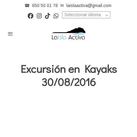
☎
650 50 01 78
✉
laislaactiva@gmail.com
Seleccionar idioma
Excursión en Kayaks
30/08/2016