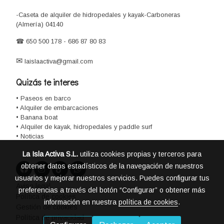
-Caseta de alquiler de hidropedales y kayak-Carboneras
(Almería) 04140
☎
650 500 178
-
686 87 80 83
✉
laislaactiva@gmail.com
Quizás te interes
• Paseos en barco
• Alquiler de embarcaciones
• Banana boat
•
Alquiler de kayak, hidropedales y paddle surf
• Noticias
La Isla Activa S.L.
utiliza cookies propias y terceros para
obtener datos estadísticos de la navegación de nuestros
usuarios y mejorar nuestros servicios. Puedes configurar tus
Aviso legal
preferencias a través del botón “Configurar” o obtener más
Política de cookies
información en nuestra
política de cookies
.
Gestión de cookies
Política de privacidad