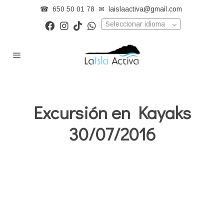
☎
650 50 01 78
✉
laislaactiva@gmail.com
Seleccionar idioma
Excursión en Kayaks
30/07/2016