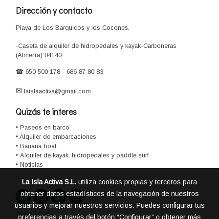
Dirección y contacto
Playa de Los Barquicos y los Cocones,
-Caseta de alquiler de hidropedales y kayak-Carboneras
(Almería) 04140
☎
650 500 178
-
686 87 80 83
✉
laislaactiva@gmail.com
Quizás te interes
• Paseos en barco
• Alquiler de embarcaciones
• Banana boat
•
Alquiler de kayak, hidropedales y paddle surf
• Noticias
La Isla Activa S.L.
utiliza cookies propias y terceros para
obtener datos estadísticos de la navegación de nuestros
usuarios y mejorar nuestros servicios. Puedes configurar tus
Aviso legal
preferencias a través del botón “Configurar” o obtener más